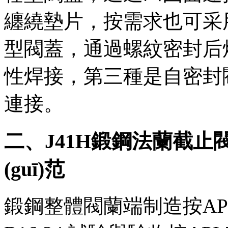
纏繞墊片，按需求也可采用環(
型閥蓋，通過螺紋密封
性焊接，第三種是自密封閥
連接。
二、J41H鍛鋼法蘭截止閥 結(
(guī)范
鍛鋼整體閥蘭端制造按API602