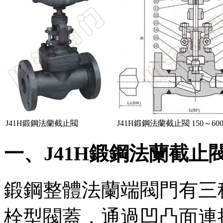
J41H鍛鋼法蘭截止閥
J41H鍛鋼法蘭截止閥 150～600
一、J41H鍛鋼法蘭截止閥
鍛鋼整體法蘭端閥門有三種閥
栓型閥蓋，通過凹凸面連接