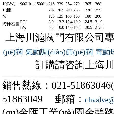
H(BW)
900Lb～1500Lb
216
229
254
279
305
368
H(開)
207
207
240
258
330
355
W
125
125
160
160
180
200
RTJ
8.0
13.2
17.4
19.0
24.5
31.0
柔性石墨
BW
5.2
10.0
14.6
15.8
20.5
27.8
上海川滬閥門有限公司專業(y
(jié)閥
氣動調(diào)節(jié)閥
電動
訂購請咨詢上海
銷售熱線：021-51863046
51863049 郵箱：
chvalve
(qū)金匯工業(yè)園金碧路