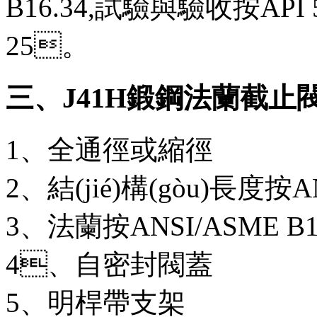
B16.34,試驗與驗收按API 5
25。
三、J41H鍛鋼法蘭截止閥 結
1、全通徑或縮徑
2、結(jié)構(gòu)長度按AN
3、法蘭按ANSI/ASME B1
4、自密封閥蓋
5、明桿帶支架