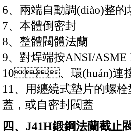
6、兩端自動調(diào)
7、本體倒密封
8、整體閥體法蘭
9、對焊端按ANSI/ASME B
10、環(huán)
11、用纏繞式墊片的螺栓型
蓋，或自密封閥蓋
四、J41H鍛鋼法蘭截止