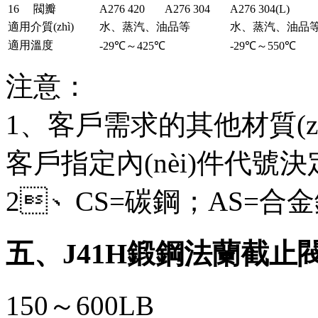
16
閥瓣
A276 420
A276 304
A276 304(L)
適用介質(zhì)
水、蒸汽、油品等
水、蒸汽、油品
適用溫度
-29℃～425℃
-29℃～550℃
注意：
1、客戶需求的其他材質(z
客戶指定內(nèi)件代號
2、CS=碳鋼；AS=合金鋼
五、J41H鍛鋼法蘭截止閥
150～600LB