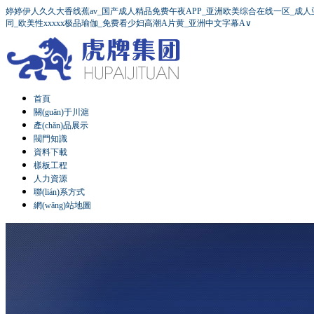
婷婷伊人久久大香线蕉av_国产成人精品免费午夜APP_亚洲欧美综合在线一区_成人
同_欧美性xxxxx极品瑜伽_免费看少妇高潮A片黄_亚洲中文字幕A∨
首頁
關(guān)于川滬
產(chǎn)品展示
閥門知識
資料下載
樣板工程
人力資源
聯(lián)系方式
網(wǎng)站地圖