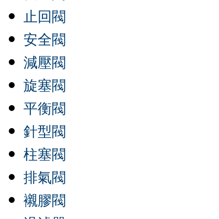
止回閥
安全閥
減壓閥
旋塞閥
平衡閥
針型閥
柱塞閥
排氣閥
襯膠閥