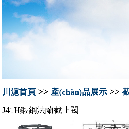
>>
>>
川滬首頁
產(chǎn)品展示
J41H鍛鋼法蘭截止閥