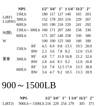
NPS
1/2"
3/4"
1"
1 1/4"
11/2"
2"
150Lb
180
117
127
140
165
203
L(RF)
300Lb
152
178
203
216
229
267
L1(BW)
600Lb
165
190
216
229
241
292
150Lb～300Lb
166
171
207
240
258
330
H(開)
600Lb
171
207
240
258
330
380
W
100
100
125
160
160
180
RF
4.5
6.9
9.8
13.5
19.5
28.0
150Lb
BW
2.3
3.6
7.8
8.2
12.0
15.0
RF
4.8
7.7
11.0
16.8
21.2
32.6
重量
300Lb
BW
2.8
4.0
8.5
9.2
12.6
16.8
RF
5.6
7.8
12.5
17.0
23.5
38.8
600Lb
BW
3.4
4.7
9.2
10.5
13.3
18.9
900～1500LB
NPS
1/2"
3/4"
1"
1 1/4"
11/2"
2"
L(RTJ)
900Lb～1500Lb
216
229
254
279
305
371