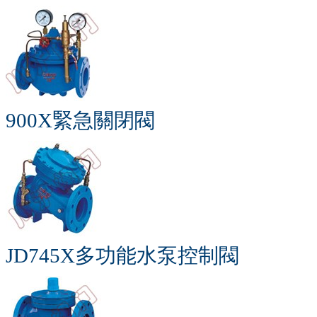
900X緊急關閉閥
JD745X多功能水泵控制閥