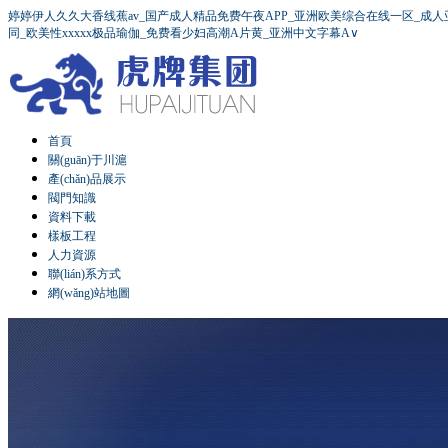
婷婷伊人久久大香线蕉av_国产成人精品免费午夜APP_亚洲欧美综合在线一区_成人
同_欧美性xxxxx极品瑜伽_免费看少妇高潮A片黄_亚洲中文字幕A∨
首頁
關(guān)于川滬
產(chǎn)品展示
閥門知識
資料下載
樣板工程
人力資源
聯(lián)系方式
網(wǎng)站地圖