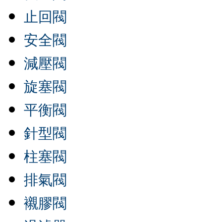
止回閥
安全閥
減壓閥
旋塞閥
平衡閥
針型閥
柱塞閥
排氣閥
襯膠閥