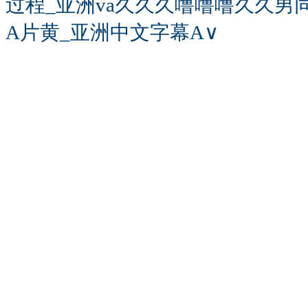
过程_亚洲va久久久噜噜噜久久男同
A片黄_亚洲中文字幕A∨