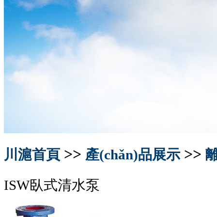
>>
>>
川滬首頁
產(chǎn)品展示
ISW臥式清水泵