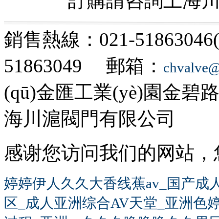
訂購請咨詢上海
銷售熱線：021-51863046
51863049 郵箱：
chvalve
(qū)金匯工業(yè)園金碧路
海川滬閥門有限公司
感谢您访问我们的网站，
婷婷伊人久久大香线蕉av_国产成
区_成人亚洲综合AV天堂_亚洲色